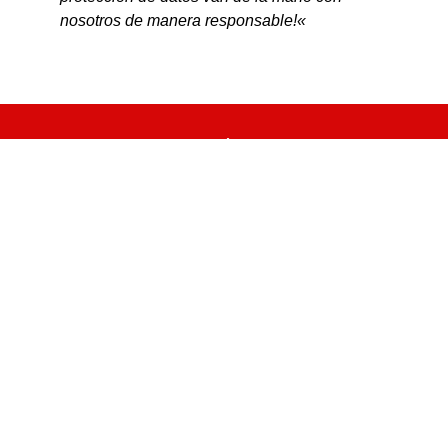
nosotros de manera responsable!
«
RESERVE UNA REUNIÓN
Hablemos juntos
durante 15 minutos
¡Veamos si también podríamos ayudar a su
departamento de TI!
AL CALENDARIO