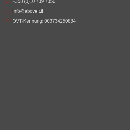
+358 (0)10 739 7350
info@aboveit.fi
OVT-Kennung: 003734250884