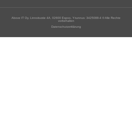
Above IT Oy, Linnoitustie 4A, 02600 Espoo, Y-tunnus: 3425088-4 © Alle Rechte
vorbehalten
Datenschutzerklärung