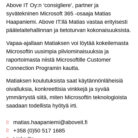
Above IT Oy:n ‘consigliere’, partner ja
syvätekninen Microsoft 365 -osaaja Matias
Haapaniemi. Above IT:llä Matias vastaa erityisesti
päätelaitehallinnan ja tietoturvan kokonaisuuksista.
Vapaa-ajallaan Matiaksen voi löytää kokeilemasta
Microsoftin uusimpia pilviominaisuuksia ja
raportoimasta niistä Microsoftille Customer
Connection Programin kautta.
Matiaksen koulutuksista saat käytännönläheisiä
oivalluksia, konkreettisia vinkkejä ja syvää
ymmärrystä siitä, miten Microsoftin teknologioista
saadaan todellista hyötyä irti.
matias.haapaniemi@aboveit.fi
+358 (0)50 517 1685