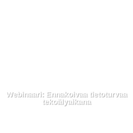
Webinaari: Ennakoivaa tietoturvaa
tekoälyaikana