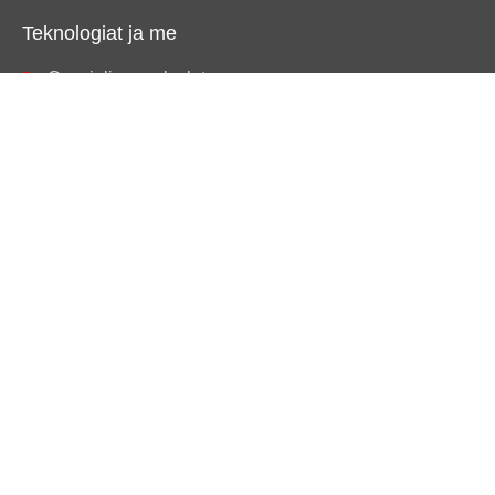
Teknologiat ja me
Consigliere-palvelut
Azure
Microsoft 365
Pilvihallitut verkot
Pikavalinnat
Palvelumme
Meistä
Uutiset ja blogit
Yhteystiedot
Yhteystiedot