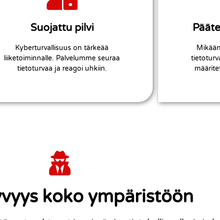
perustuen!
lo
havainnoinnin Microsoft teknologioihin
edellä,
päätelaitteiden tietoturvan uhien
hallintaa
Suojattu pilvi
Pääte
Varmistamme organisaatiosi
Tuotteista
Kyberturvallisuus on tärkeää
Mikään 
Tietoturvan seuranta
Mi
liiketoiminnalle. Palvelumme seuraa
tietoturva
tietoturvaa ja reagoi uhkiin.
määritet
yvyys koko ympäristöön