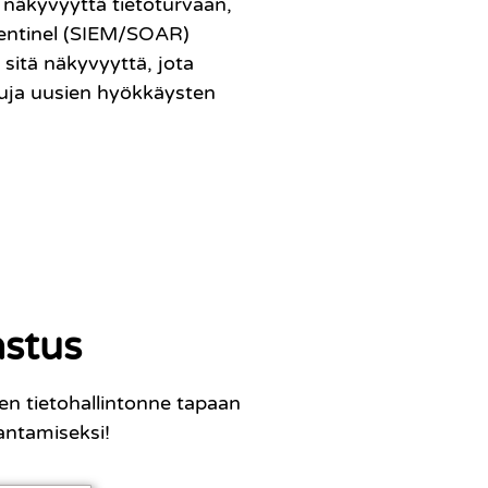
 näkyvyyttä tietoturvaan,
Sentinel (SIEM/SOAR)
sitä näkyvyyttä, jota
isuja uusien hyökkäysten
astus
n tietohallintonne tapaan
rantamiseksi!