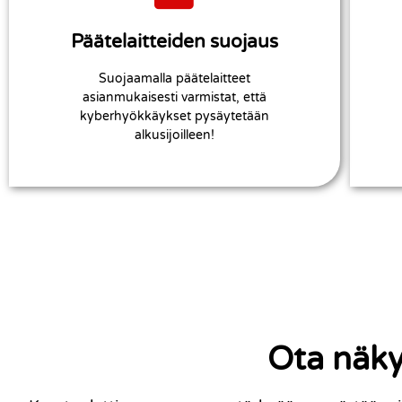
näkyvyyden uhkiin!
kehittyneimmän suojauksen ja
Päätelaitteiden suojaus
päätelaitesuojaus mahdollistaa alan
Microsoft ekosysteemin tarjoama
Suojaamalla päätelaitteet
Defender for Endpoint
asianmukaisesti varmistat, että
kyberhyökkäykset pysäytetään
alkusijoilleen!
Ota näk