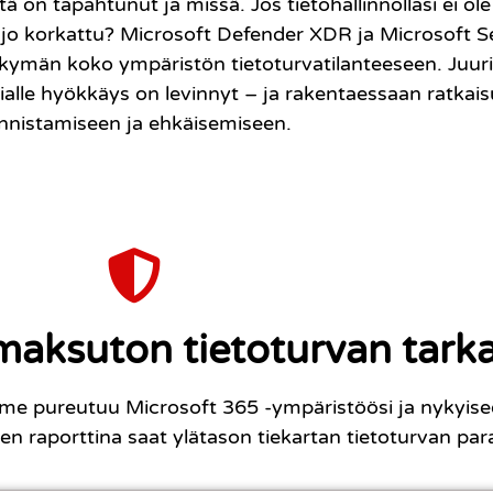
on tapahtunut ja missä. Jos tietohallinnollasi ei ole
le jo korkattu? Microsoft Defender XDR ja Microsoft 
äkymän koko ympäristön tietoturvatilanteeseen. Juuri 
ikkialle hyökkäys on levinnyt – ja rakentaessaan ratka
nnistamiseen ja ehkäisemiseen.
maksuton tietoturvan tark
me pureutuu Microsoft 365 -ympäristöösi ja nykyisee
sen raporttina saat ylätason tiekartan tietoturvan pa