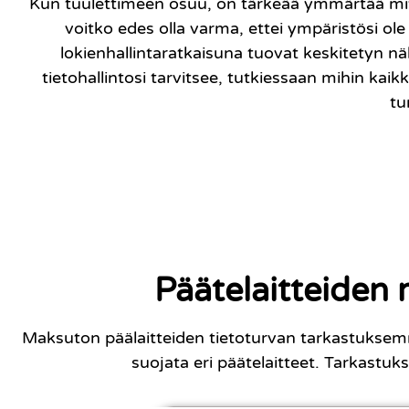
Kun tuulettimeen osuu, on tärkeää ymmärtää mitä 
voitko edes olla varma, ettei ympäristösi o
lokienhallintaratkaisuna tuovat keskitetyn n
tietohallintosi tarvitsee, tutkiessaan mihin ka
tu
Päätelaitteiden 
Maksuton päälaitteiden tietoturvan tarkastuksem
suojata eri päätelaitteet. Tarkastuk