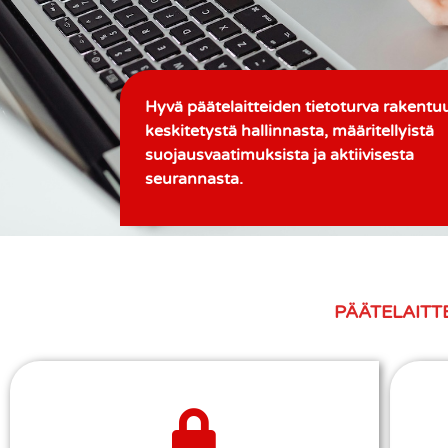
Hyvä päätelaitteiden tietoturva rakentu
keskitetystä hallinnasta, määritellyistä
suojausvaatimuksista ja aktiivisesta
seurannasta.
PÄÄTELAITT