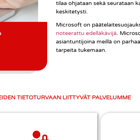
tilaa ohjataan sekä seurataan kaik
keskitetysti.
Microsoft on päätelaitesuojau
noteerattu edelläkävijä
. Micros
u
asiantuntijoina meillä on parhaat
tarpeita tukemaan.
EIDEN TIETOTURVAAN LIITTYVÄT PALVELUMME