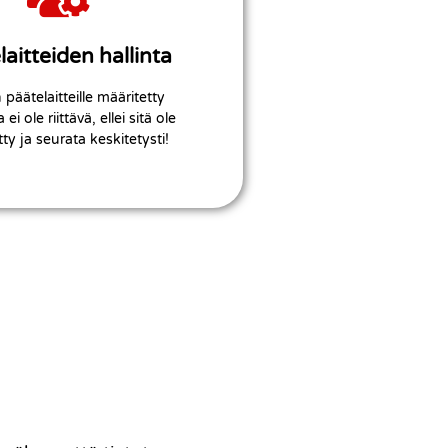
ppukäyttäjien arkea!
 mutta myös helpottamaan
n on suunniteltu tietoturva
laitteiden hallinta
mamme malli päätelaitteiden
päätelaitteille määritetty
crosoft Intune
 ei ole riittävä, ellei sitä ole
ty ja seurata keskitetysti!