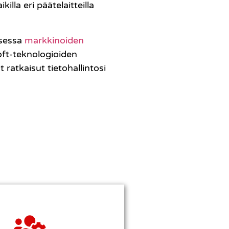
illa eri päätelaitteilla
ksessa
markkinoiden
oft-teknologioiden
 ratkaisut tietohallintosi