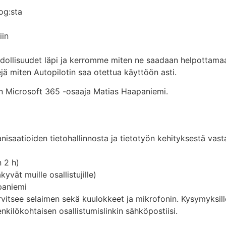
og:sta
iin
ollisuudet läpi ja kerromme miten ne saadaan helpottamaan
jä miten Autopilotin saa otettua käyttöön asti.
nen Microsoft 365 -osaaja Matias Haapaniemi.
isaatioiden tietohallinnosta ja tietotyön kehityksestä vastaa
 2 h)
vät muille osallistujille)
paniemi
rvitsee selaimen sekä kuulokkeet ja mikrofonin. Kysymyksill
kilökohtaisen osallistumislinkin sähköpostiisi.