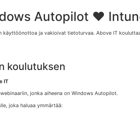
dows Autopilot ❤️ Intu
en käyttöönottoa ja vakioivat tietoturvaa. Above IT koulutt
n koulutuksen
e IT
ebinaariin, jonka aiheena on Windows Autopilot.
lle, joka haluaa ymmärtää: