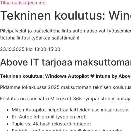
Tilaa uutiskirjeemme
Tekninen koulutus: Win
Pilvipalvelut ja päätelaitehallinta automatisoivat työasemi
tietohallintosi työaikaa säästämään!
23.10.2025 klo 13:00-15:00
Above IT tarjoaa maksuttoma
Tekninen koulutus: Windows Autopilot ♥ Intune by Abov
Pidämme lokakuussa 2025 maksuttoman teknisen koulutusw
Koulutus on suunnattu Microsoft 365 -ympäristön ylläpitäjä
Miten Autopilot helpottaa laitteiden asennusprosesia
Eri Autopilot-profiilityyppien erot
Tuple vs. 4K-hash rekisteröintitiedot
Scriptit, konfiguraatiot ja sovellukset vs. Autopilot