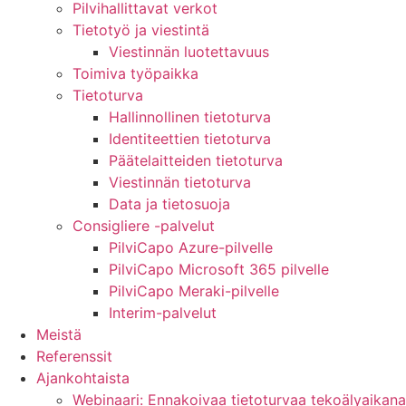
Pilvihallittavat verkot
Tietotyö ja viestintä
Viestinnän luotettavuus
Toimiva työpaikka
Tietoturva
Hallinnollinen tietoturva
Identiteettien tietoturva
Päätelaitteiden tietoturva
Viestinnän tietoturva
Data ja tietosuoja
Consigliere -palvelut
PilviCapo Azure-pilvelle
PilviCapo Microsoft 365 pilvelle
PilviCapo Meraki-pilvelle
Interim-palvelut
Meistä
Referenssit
Ajankohtaista
Webinaari: Ennakoivaa tietoturvaa tekoälyaikana