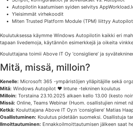
Autopilotin kaatumisen syiden selvitys AppWorkload.l
Yleisimmät virhekoodit
Miten Trusted Platform Module (TPM) liittyy Autopilot
Koulutuksessa käymme Windows Autopilotin kaikki eri mahd
tapaan livedemoja, käytännön esimerkkejä ja oikeita vinkke
Kouluttajana toimii Above IT Oy ‘consigliere’ ja syvätekni
Mitä, missä, milloin?
Kenelle:
Microsoft 365 -ympäristöjen ylläpitäjille sekä organ
Mitä:
Windows Autopilot ♥ Intune -tekninen koulutus
Milloin:
Torstaina 23.10.2025 alkaen kello 13.00 (kesto noin
Missä:
Online, Teams Webinar (Huom. osallistujien nimet näky
Ketkä:
Kouluttajana Above IT Oy:n ‘consigliere’ Matias Haa
Osallistuminen:
Koulutus pidetään suomeksi. Osallistuja ta
Ilmoittautuminen:
Ennakkoilmoittautumisen jälkeen saat hen