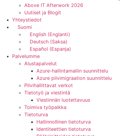
Above IT Afterwork 2026
Uutiset ja Blogit
Yhteystiedot
Suomi
English
(
Englanti
)
Deutsch
(
Saksa
)
Español
(
Espanja
)
Palvelumme
Alustapalvelut
Azure-hallintamallin suunnittelu
Azure pilvimigraation suunnittelu
Pilvihallittavat verkot
Tietotyö ja viestintä
Viestinnän luotettavuus
Toimiva työpaikka
Tietoturva
Hallinnollinen tietoturva
Identiteettien tietoturva