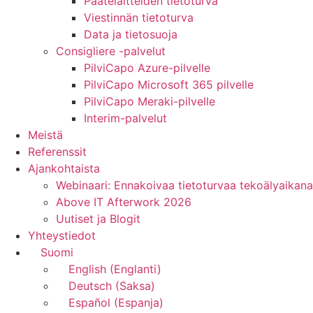
Päätelaitteiden tietoturva
Viestinnän tietoturva
Data ja tietosuoja
Consigliere -palvelut
PilviCapo Azure-pilvelle
PilviCapo Microsoft 365 pilvelle
PilviCapo Meraki-pilvelle
Interim-palvelut
Meistä
Referenssit
Ajankohtaista
Webinaari: Ennakoivaa tietoturvaa tekoälyaikana
Above IT Afterwork 2026
Uutiset ja Blogit
Yhteystiedot
Suomi
English
(
Englanti
)
Deutsch
(
Saksa
)
Español
(
Espanja
)