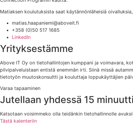
Connection Programin kautta.
Matiaksen koulutuksista saat käytännönläheisiä oivalluksia,
matias.haapaniemi@aboveit.fi
+358 (0)50 517 1685
LinkedIn
Yrityksestämme
Above IT Oy on tietohallintojen kumppani ja voimavara, koti
pilvipalveluistaan entistä enemmän irti. Siinä missä autam
tietotyön muutoskonsultti ja kouluttaja loppukäyttäjien päi
Varaa tapaaminen
Jutellaan yhdessä 15 minuutt
Katsotaan voisimmeko olla teidänkin tietohallinnolle avuksi
Tästä kalenteriin