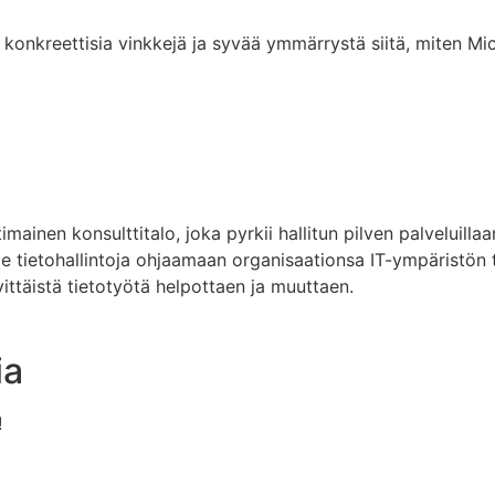
 konkreettisia vinkkejä ja syvää ymmärrystä siitä, miten Mic
mainen konsulttitalo, joka pyrkii hallitun pilven palveluil
me tietohallintoja ohjaamaan organisaationsa IT-ympäristön
vittäistä tietotyötä helpottaen ja muuttaen.
ia
!