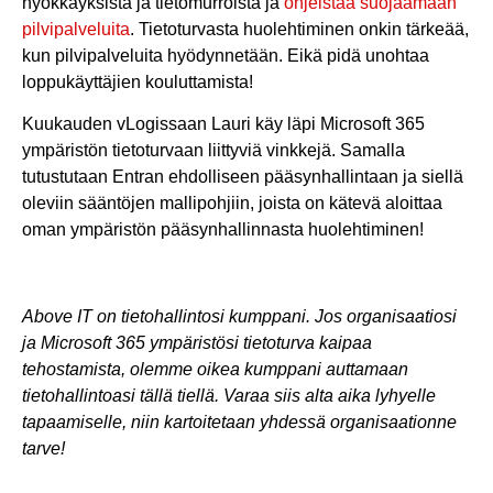
hyökkäyksistä ja tietomurroista ja
ohjeistaa suojaamaan
pilvipalveluita
. Tietoturvasta huolehtiminen onkin tärkeää,
kun pilvipalveluita hyödynnetään. Eikä pidä unohtaa
loppukäyttäjien kouluttamista!
Kuukauden vLogissaan Lauri käy läpi Microsoft 365
ympäristön tietoturvaan liittyviä vinkkejä. Samalla
tutustutaan Entran ehdolliseen pääsynhallintaan ja siellä
oleviin sääntöjen mallipohjiin, joista on kätevä aloittaa
oman ympäristön pääsynhallinnasta huolehtiminen!
Above IT on tietohallintosi kumppani. Jos organisaatiosi
ja Microsoft 365 ympäristösi tietoturva kaipaa
tehostamista, olemme oikea kumppani auttamaan
tietohallintoasi tällä tiellä. Varaa siis alta aika lyhyelle
tapaamiselle, niin kartoitetaan yhdessä organisaationne
tarve!