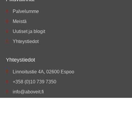
Palvelumme
Meistä
Uutiset ja blogit
Yhteystiedot
Yhteystiedot
Linnoitustie 4A, 02600 Espoo
+358 (0)10 739 7350
info@aboveit.fi
OVT-tunnus: 003734250884