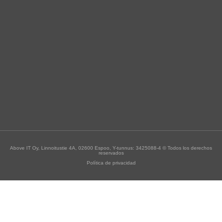
Above IT Oy, Linnoitustie 4A, 02600 Espoo, Y-tunnus: 3425088-4 © Todos los derechos
reservados
Política de privacidad