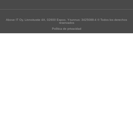
Above IT Oy, Linnoitustie 4A, 02600 Espoo, Y-tunnus: 3425088-4 © Todos los derechos
reservados
Política de privacidad