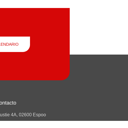
LENDARIO
ontacto
tustie 4A, 02600 Espoo
0)10 739 7350