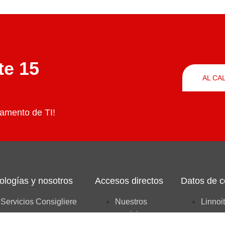
te 15
AL CA
amento de TI!
ologías y nosotros
Accesos directos
Datos de c
Servicios Consigliere
Nuestros
Linnoi
servicios
Azure
+358 (