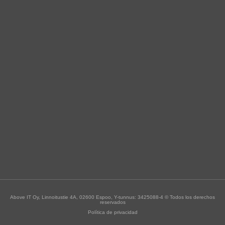
Above IT Oy, Linnoitustie 4A, 02600 Espoo, Y-tunnus: 3425088-4 © Todos los derechos
reservados
Política de privacidad