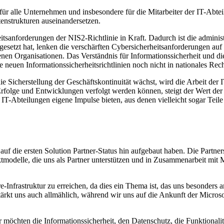
r alle Unternehmen und insbesondere für die Mitarbeiter der IT-Abteil
tenstrukturen auseinandersetzen.
sanforderungen der NIS2-Richtlinie in Kraft. Dadurch ist die administr
 gesetzt hat, lenken die verschärften Cybersicherheitsanforderungen 
nen Organisationen. Das Verständnis für Informationssicherheit und di
 neuen Informationssicherheitsrichtlinien noch nicht in nationales Rec
 Sicherstellung der Geschäftskontinuität wächst, wird die Arbeit der
e Erfolge und Entwicklungen verfolgt werden können, steigt der Wert de
IT-Abteilungen eigene Impulse bieten, aus denen vielleicht sogar Tei
 auf die ersten Solution Partner-Status hin aufgebaut haben. Die Partne
ektmodelle, die uns als Partner unterstützen und in Zusammenarbeit mit
-Infrastruktur zu erreichen, da dies ein Thema ist, das uns besonders a
tärkt uns auch allmählich, während wir uns auf die Ankunft der Micros
 möchten die Informationssicherheit, den Datenschutz, die Funktionalitä