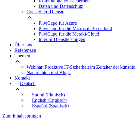
Kommunikationssicherheit
Daten und Datenschutz
Consigliere-Dienste
PilviCapo für Azure
PilviCapo für die Microsoft 365 Cloud
PilviCapo für die Meraki-Cloud
Interim-Dienstleistungen
Über uns
Referenzen
Themen
Webinar: Proaktive IT-Sicherheit im Zeitalter der künstlic
Nachrichten und Blogs
Kontakt
Deutsch
Suomi
(
Finnisch
)
English
(
Englisch
)
Español
(
Spanisch
)
Zum Inhalt springen