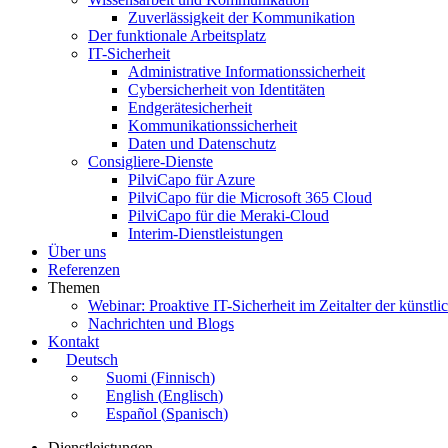
Zuverlässigkeit der Kommunikation
Der funktionale Arbeitsplatz
IT-Sicherheit
Administrative Informationssicherheit
Cybersicherheit von Identitäten
Endgerätesicherheit
Kommunikationssicherheit
Daten und Datenschutz
Consigliere-Dienste
PilviCapo für Azure
PilviCapo für die Microsoft 365 Cloud
PilviCapo für die Meraki-Cloud
Interim-Dienstleistungen
Über uns
Referenzen
Themen
Webinar: Proaktive IT-Sicherheit im Zeitalter der künstlic
Nachrichten und Blogs
Kontakt
Deutsch
Suomi
(
Finnisch
)
English
(
Englisch
)
Español
(
Spanisch
)
Dienstleistungen