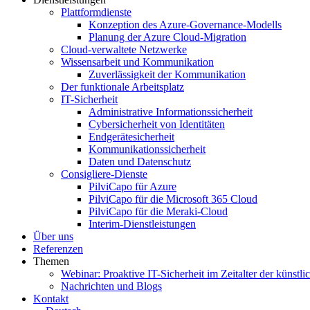
Plattformdienste
Konzeption des Azure-Governance-Modells
Planung der Azure Cloud-Migration
Cloud-verwaltete Netzwerke
Wissensarbeit und Kommunikation
Zuverlässigkeit der Kommunikation
Der funktionale Arbeitsplatz
IT-Sicherheit
Administrative Informationssicherheit
Cybersicherheit von Identitäten
Endgerätesicherheit
Kommunikationssicherheit
Daten und Datenschutz
Consigliere-Dienste
PilviCapo für Azure
PilviCapo für die Microsoft 365 Cloud
PilviCapo für die Meraki-Cloud
Interim-Dienstleistungen
Über uns
Referenzen
Themen
Webinar: Proaktive IT-Sicherheit im Zeitalter der künstlic
Nachrichten und Blogs
Kontakt