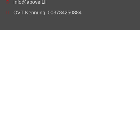
info@aboveit.fi
OVT-Kennung: 003734250884