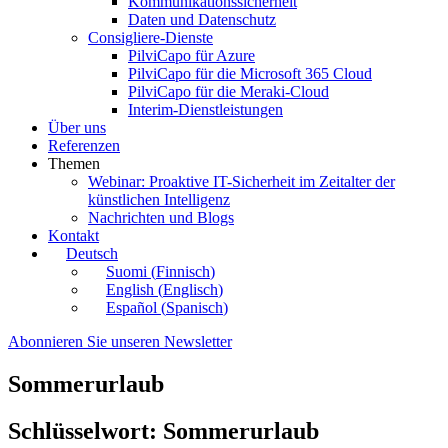
Kommunikationssicherheit
Daten und Datenschutz
Consigliere-Dienste
PilviCapo für Azure
PilviCapo für die Microsoft 365 Cloud
PilviCapo für die Meraki-Cloud
Interim-Dienstleistungen
Über uns
Referenzen
Themen
Webinar: Proaktive IT-Sicherheit im Zeitalter der
künstlichen Intelligenz
Nachrichten und Blogs
Kontakt
Deutsch
Suomi
(
Finnisch
)
English
(
Englisch
)
Español
(
Spanisch
)
Abonnieren Sie unseren Newsletter
Sommerurlaub
Schlüsselwort: Sommerurlaub