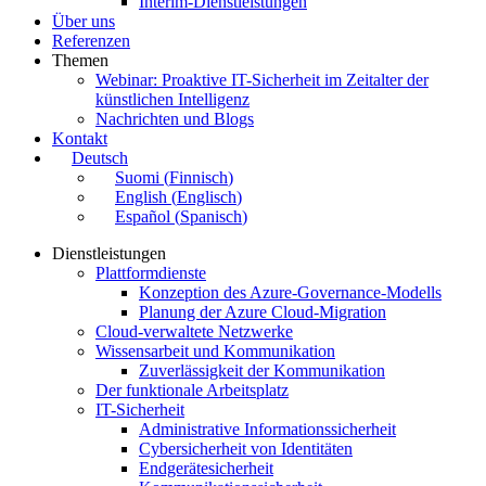
Interim-Dienstleistungen
Über uns
Referenzen
Themen
Webinar: Proaktive IT-Sicherheit im Zeitalter der
künstlichen Intelligenz
Nachrichten und Blogs
Kontakt
Deutsch
Suomi
(
Finnisch
)
English
(
Englisch
)
Español
(
Spanisch
)
Dienstleistungen
Plattformdienste
Konzeption des Azure-Governance-Modells
Planung der Azure Cloud-Migration
Cloud-verwaltete Netzwerke
Wissensarbeit und Kommunikation
Zuverlässigkeit der Kommunikation
Der funktionale Arbeitsplatz
IT-Sicherheit
Administrative Informationssicherheit
Cybersicherheit von Identitäten
Endgerätesicherheit