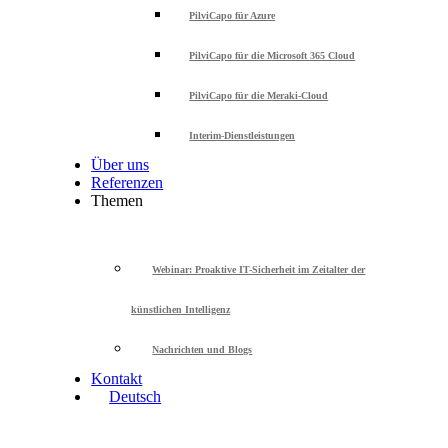
PilviCapo für Azure
PilviCapo für die Microsoft 365 Cloud
PilviCapo für die Meraki-Cloud
Interim-Dienstleistungen
Über uns
Referenzen
Themen
Webinar: Proaktive IT-Sicherheit im Zeitalter der
künstlichen Intelligenz
Nachrichten und Blogs
Kontakt
Deutsch