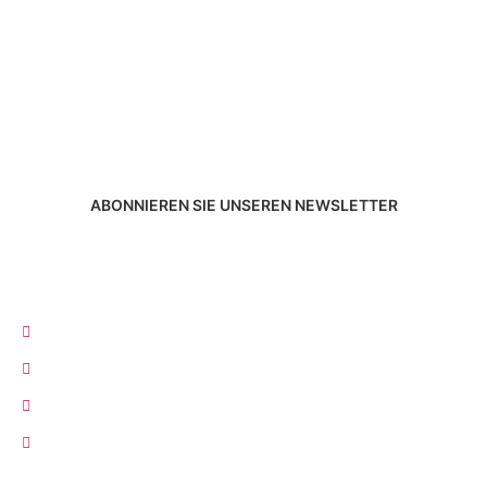
Microsoft-Partner, der ‚Consigliere‘-Dienstleistungen für das
IT-Management anbietet.
ABONNIEREN SIE UNSEREN NEWSLETTER
Technologien und wir
Consigliere-Dienstleistungen
Azure
Microsoft 365
Cloud-verwaltete Netzwerke